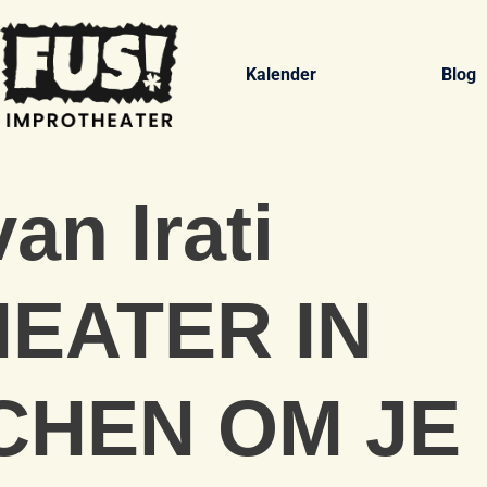
Kalender
Blog
an Irati
EATER IN
CHEN OM JE