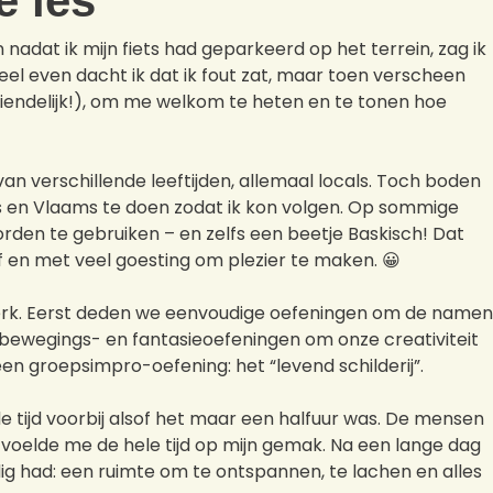
e les
dat ik mijn fiets had geparkeerd op het terrein, zag ik
el even dacht ik dat ik fout zat, maar toen verscheen
riendelijk!), om me welkom te heten en te tonen hoe
n verschillende leeftijden, allemaal locals. Toch boden
s en Vlaams te doen zodat ik kon volgen. Op sommige
en te gebruiken – en zelfs een beetje Baskisch! Dat
 en met veel goesting om plezier te maken. 😀
erk. Eerst deden we eenvoudige oefeningen om de namen
n bewegings- en fantasieoefeningen om onze creativiteit
n groepsimpro-oefening: het “levend schilderij”.
e tijd voorbij alsof het maar een halfuur was. De mensen
k voelde me de hele tijd op mijn gemak. Na een lange dag
dig had: een ruimte om te ontspannen, te lachen en alles