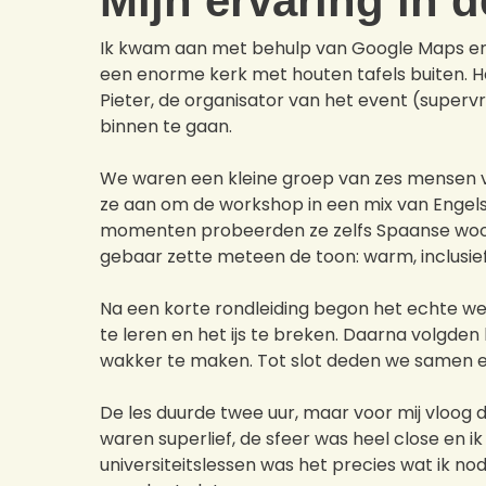
Mijn ervaring in d
Ik kwam aan met behulp van Google Maps en na
een enorme kerk met houten tafels buiten. He
Pieter, de organisator van het event (superv
binnen te gaan.
We waren een kleine groep van zes mensen va
ze aan om de workshop in een mix van Engel
momenten probeerden ze zelfs Spaanse woord
gebaar zette meteen de toon: warm, inclusief
Na een korte rondleiding begon het echte w
te leren en het ijs te breken. Daarna volgde
wakker te maken. Tot slot deden we samen ee
De les duurde twee uur, maar voor mij vloog d
waren superlief, de sfeer was heel close en i
universiteitslessen was het precies wat ik no