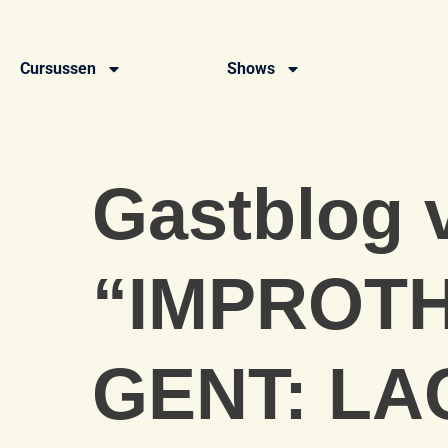
Cursussen
Shows
Gastblog v
“IMPROTH
GENT: LA