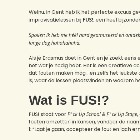
Welnu, in Gent heb ik het perfecte excuus 
improvisatielessen bij
FUS!
, een heel bijzonde
Spoiler: ik heb me héél hard geamuseerd en ontdekt
lange dag hahahahaha.
Als je Erasmus doet in Gent en je zoekt eens 
net wat je nodig hebt. Het is een creatieve ac
dat fouten maken mag… en zelfs het leukste deel
is, waar de lessen plaatsvinden en waarom h
Wat is FUS!?
FUS! staat voor
F*ck Up School & F*ck Up Stage
,
fouten omzetten in kansen, vandaar de naam
1: “Laat je gaan, accepteer de fout en lach er