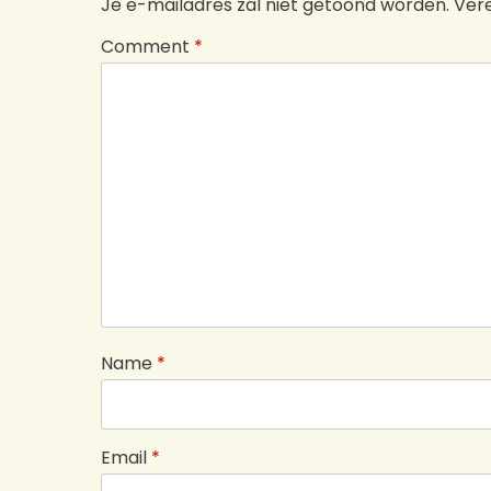
Je e-mailadres zal niet getoond worden.
Vere
Comment
*
Name
*
Email
*